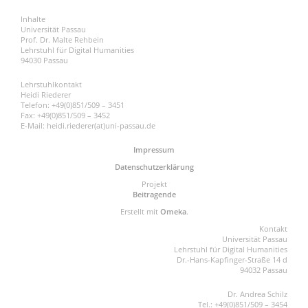
Inhalte
Universität Passau
Prof. Dr. Malte Rehbein
Lehrstuhl für Digital Humanities
94030 Passau
Lehrstuhlkontakt
Heidi Riederer
Telefon: +49(0)851/509 – 3451
Fax: +49(0)851/509 – 3452
E-Mail: heidi.riederer(at)uni-passau.de
Impressum
Datenschutzerklärung
Projekt
Beitragende
Erstellt mit
Omeka
.
Kontakt
Universität Passau
Lehrstuhl für Digital Humanities
Dr.-Hans-Kapfinger-Straße 14 d
94032 Passau
Dr. Andrea Schilz
Tel.: +49(0)851/509 – 3454