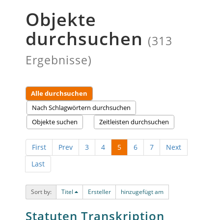
Objekte
durchsuchen
(313
Ergebnisse)
Alle durchsuchen
Nach Schlagwörtern durchsuchen
Objekte suchen
Zeitleisten durchsuchen
First
Prev
3
4
5
6
7
Next
Last
Sort by:
Titel
Ersteller
hinzugefügt am
Statuten Transkription